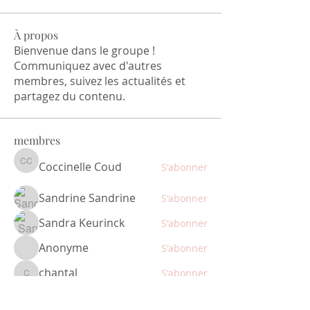
À propos
Bienvenue dans le groupe !
Communiquez avec d'autres
membres, suivez les actualités et
partagez du contenu.
membres
Coccinelle Coud
S'abonner
Coccinelle Coud
Sandrine Sandrine
S'abonner
Sandra Keurinck
S'abonner
Anonyme
S'abonner
chantal
S'abonner
chantal
Voir tous les membres (110)