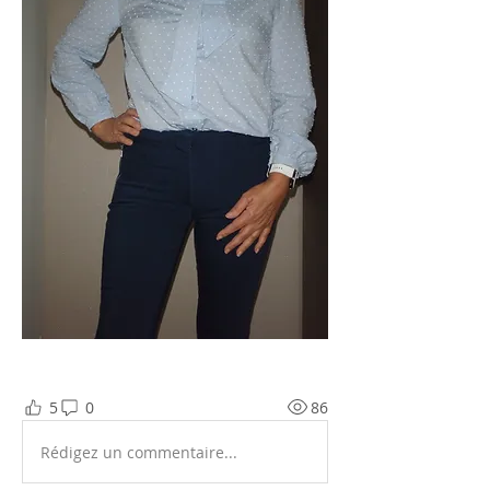
5
0
86
Rédigez un commentaire...