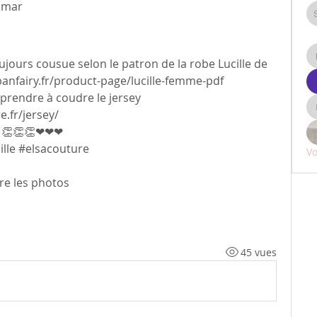
omar
jours cousue selon le patron de la robe Lucille de 
rbanfairy.fr/product-page/lucille-femme-pdf
prendre à coudre le jersey  
.fr/jersey/
sa 👏👏👏❤❤❤
ille #elsacouture
Vo
re les photos 
45 vues