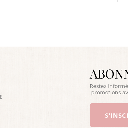
ABON
Restez informé
promotions av
E
S'INSC