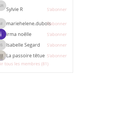
Sylvie R
Sylvie R
S'abonner
mariehelene.dubois
S'abonner
mariehelene.dubois
irma noêlle
S'abonner
Isabelle Segard
S'abonner
Isabelle Segard
La passoire têtue
S'abonner
ir tous les membres (81)