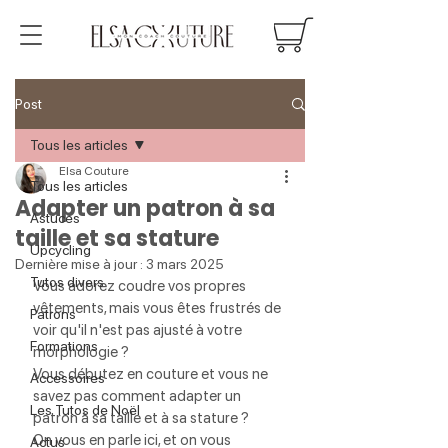
Post
Tous les articles
Elsa Couture
Tous les articles
Adapter un patron à sa
Astuces
taille et sa stature
Upcycling
Dernière mise à jour :
3 mars 2025
Tutos divers
Vous adorez coudre vos propres 
vêtements, mais vous êtes frustrés de 
Patrons
voir qu'il n'est pas ajusté à votre 
Formations
morphologie ? 
Vous débutez en couture et vous ne 
Accessoires
savez pas comment adapter un 
Les Tutos de Noël
patron à sa taille et à sa stature ?
On vous en parle ici, et on vous 
Actus