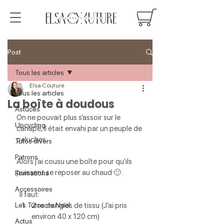
Post
Tous les articles
Elsa Couture
Tous les articles
La boîte à doudous
Astuces
On ne pouvait plus s’assoir sur le 
Upcycling
canapé, il était envahi par un peuple de 
peluches.
Tutos divers
Patrons
Alors j’ai cousu une boîte pour qu’ils 
puissent se reposer au chaud 🙂 .
Formations
Accessoires
  Il faut:
Les Tutos de Noël
2 rectangles de tissu (J’ai pris 
environ 40 x 120 cm)
Actus