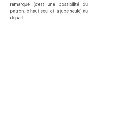
remarqué (c’est une possibilité du 
patron, le haut seul et la jupe seule) au 
départ.
Pour ce qui est des petites robes en 
jersey, j’ai aussi hâte de coudre la robe 