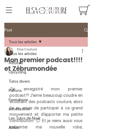
Post
Tous les articles
Elsa Couture
Tous les articles
Mon premier podcast!!!!
Astuces
et Zébrumondée
Upcycling
Tutos divers
J’ai enregistré mon premier 
Patrons
podcast!!! J’aime beaucoup coudre en 
Formations
écoutant des podcasts couture, alors 
j’ai eu envie de participer à ce grand 
Accessoires
mouvement et d’apporter ma petite 
Les Tutos de Noël
contribution! 🙂 Et je viens aussi vous 
présenter ma nouvelle robe, 
Actus