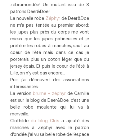
zébrumondée! Un mutant issu de 3 
patrons Deer&Doe!
La nouvelle robe 
Zéphyr
 de Deer&Doe 
ne m’a pas tentée au premier abord: 
les jupes plus près du corps me vont 
mieux que les jupes patineuses et je 
préfère les robes à manches, sauf au 
coeur de l’été mais dans ce cas je 
porterais plus un coton léger que du 
jersey épais. Et puis le coeur de l’été, à 
Lille, on n’y est pas encore…
Puis j’ai découvert des associations 
intéressantes:
La version 
brume + zéphyr
 de Camille 
est sur le blog de Deer&Doe, c’est une 
belle robe moulante qui lui va à 
merveille.
Clothilde 
du blog Clo’s
 a ajouté des 
manches à Zéphyr avec le patron 
d’ondée, j’ai vu sa belle robe de l’espace 