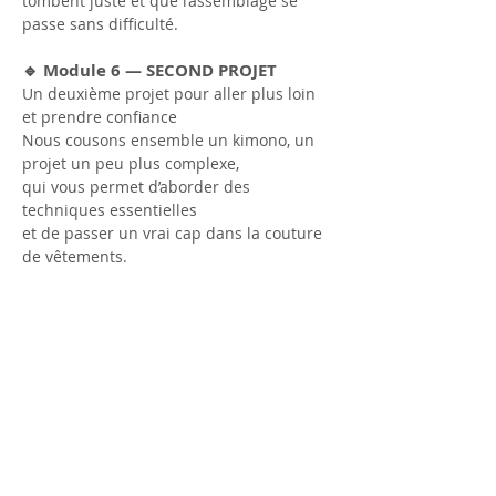
tombent juste et que l’assemblage se
passe sans difficulté.
🔹 Module 6 — SECOND PROJET
Un deuxième projet pour aller plus loin
et prendre confiance
Nous cousons ensemble un kimono, un
projet un peu plus complexe,
qui vous permet d’aborder des
techniques essentielles
et de passer un vrai cap dans la couture
de vêtements.
🔹 Module 7 — APRÈS LA FORMATION
Savoir
comment continuer seule après la
formation
Un bilan clair de tout ce que vous avez
appris,
et surtout comment aborder vos
prochains projets sans douter
et sans repartir de zéro.