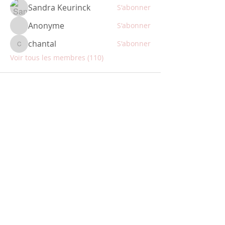
Sandra Keurinck
S'abonner
Anonyme
S'abonner
chantal
S'abonner
chantal
Voir tous les membres (110)
ABONNEZ-VOUS
Restez informé des nouveautés
produits et des promotions avant
tout le monde !