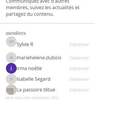
Communiquez avec d'autres
membres, suivez les actualités et
partagez du contenu.
membres
Sylvie R
S'abonner
Sylvie R
mariehelene.dubois
S'abonner
mariehelene.dubois
irma noêlle
S'abonner
Isabelle Segard
S'abonner
Isabelle Segard
La passoire têtue
S'abonner
Voir tous les membres (81)