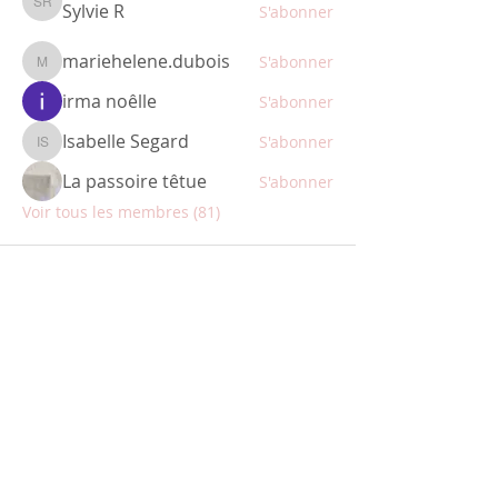
Sylvie R
S'abonner
Sylvie R
mariehelene.dubois
S'abonner
mariehelene.dubois
irma noêlle
S'abonner
Isabelle Segard
S'abonner
Isabelle Segard
La passoire têtue
S'abonner
Voir tous les membres (81)
ABONNEZ-VOUS
Restez informé des nouveautés