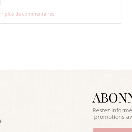
e
ir plus de commentaires
ABON
Restez informé
promotions av
E