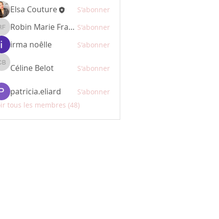
Elsa Couture
S'abonner
Robin Marie Françoise
S'abonner
Robin Marie Françoise
irma noêlle
S'abonner
Céline Belot
Céline Belot
S'abonner
patricia.eliard
S'abonner
ir tous les membres (48)