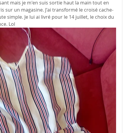
ssant mais je m'en suis sortie haut la main tout en 
s sur un magasine. J'ai transformé le croisé cache-
 simple. Je lui ai livré pour le 14 juillet, le choix du 
nce. Lol