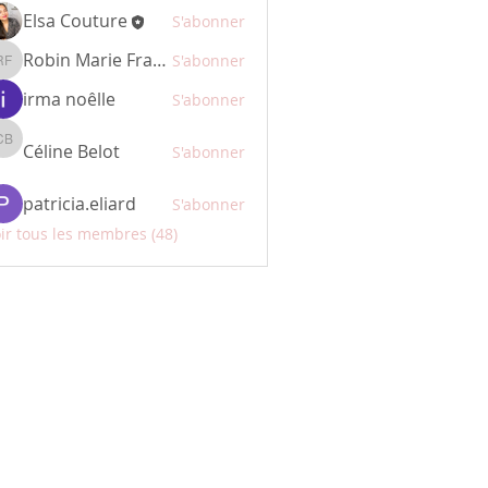
Elsa Couture
S'abonner
Robin Marie Françoise
S'abonner
Robin Marie Françoise
irma noêlle
S'abonner
Céline Belot
Céline Belot
S'abonner
patricia.eliard
S'abonner
ir tous les membres (48)