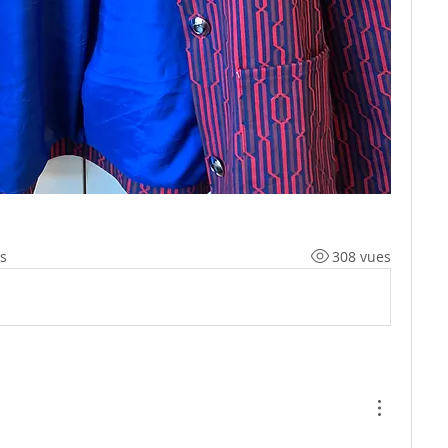
s
308 vues