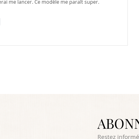
erai me lancer. Ce modèle me paraît super. 
e
ABON
Restez informé