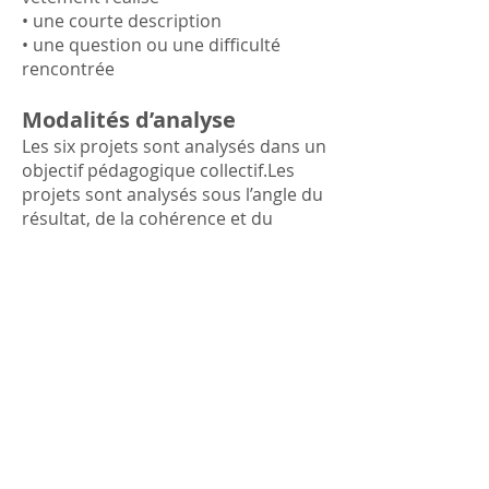
• une courte description
• une question ou une difficulté
rencontrée
Modalités d’analyse
Les six projets sont analysés dans un
objectif pédagogique collectif.Les
projets sont analysés sous l’angle du
résultat, de la cohérence et du
raisonnement global.Le programme
ne comprend pas la vérification
détaillée descalculs ni la correction
ligne par ligne des tracés.Tous les
projets sont consultés.Certains sont
utilisés comme supports d’analyse
lors des coachings ou de la FAQ
collective, afin d’illustrer des
situations utiles au plus grand
nombre.