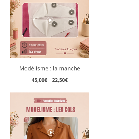
Modélisme : la manche
Prix
Prix
45,00€
22,50€
original
promotionnel