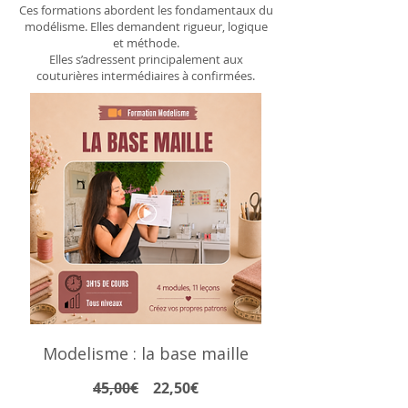
Ces formations abordent les fondamentaux du
modélisme. Elles demandent rigueur, logique
et méthode.
Elles s’adressent principalement aux
couturières intermédiaires à confirmées.
Modelisme : la base maille
Prix
Prix
45,00€
22,50€
original
promotionnel