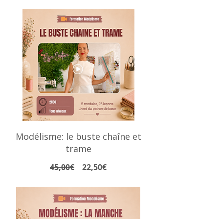
Modélisme: le buste chaîne et
trame
Prix
Prix
45,00€
22,50€
original
promotionnel