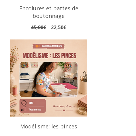
Encolures et pattes de
boutonnage
Prix
Prix
45,00€
22,50€
original
promotionnel
Modélisme: les pinces