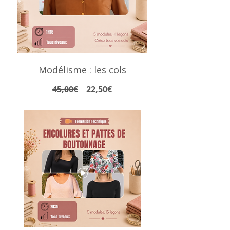
Modélisme : les cols
Prix
Prix
45,00€
22,50€
original
promotionnel