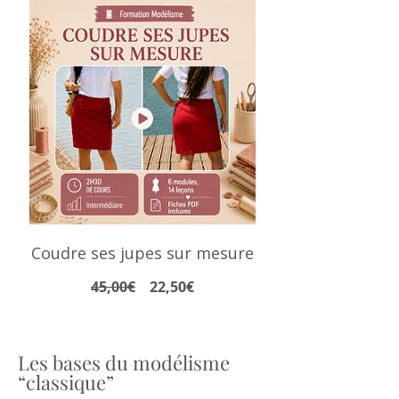
Coudre ses jupes sur mesure
Prix
Prix
45,00€
22,50€
original
promotionnel
Les bases du modélisme
“classique”