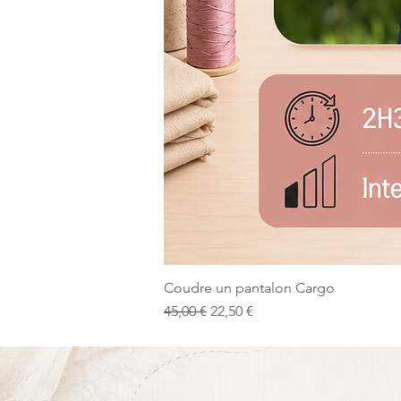
Coudre un pantalon Cargo
Prix original
Prix promotionnel
45,00 €
22,50 €