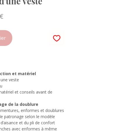
d'une veste
Prix
 €
al
promotionnel
ier
ction et matériel
 une veste
su
atériel et conseils avant de
age de la doublure
ementures, enformes et doublures
e patronage selon le modèle
d’aisance et du pli de confort
nches avec enformes à même