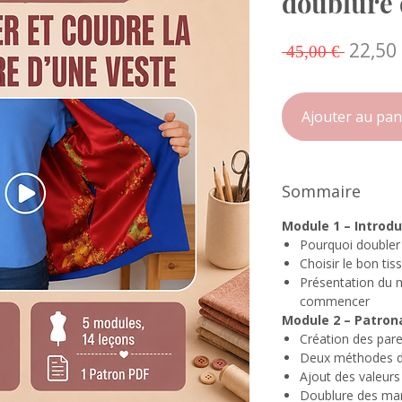
doublure 
Prix
22,50
 45,00 € 
origin
Ajouter au pan
Sommaire
Module 1 – Introdu
Pourquoi doubler
Choisir le bon tis
Présentation du m
commencer
Module 2 – Patron
Création des par
Deux méthodes d
Ajout des valeurs 
Doublure des ma