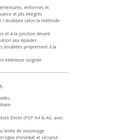
rementures, enformes et
sance et plis intégrés
 / doublure selon la méthode
os et à la jonction devant
isation aux épaules
s doublées proprement à la
on intérieure soignée
s
vidéo
iaire
este
Émilie
(PDF A4 & A0, avec
ns limite de visionnage
n ligne immédiat et sécurisé