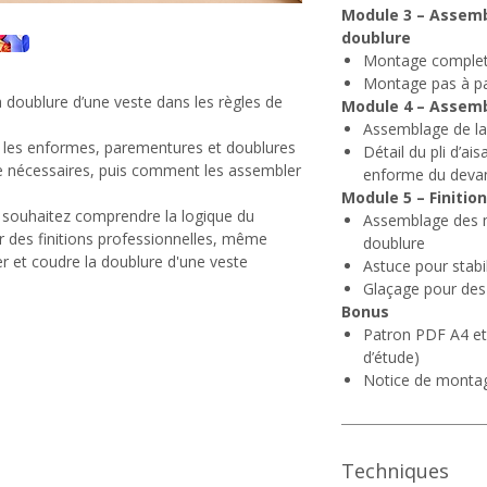
Module 3 – Assemb
doublure
Montage complet 
Montage pas à pa
 doublure d’une veste dans les règles de
Module 4 – Assemb
Assemblage de la
 les enformes, parementures et doublures
Détail du pli d’ai
ce nécessaires, puis comment les assembler
enforme du deva
Module 5 – Finitio
s souhaitez comprendre la logique du
Assemblage des m
 des finitions professionnelles, même
doublure
er et coudre la doublure d'une veste
Astuce pour stabi
Glaçage pour des 
Bonus
Patron PDF A4 et
d’étude)
Notice de monta
Techniques