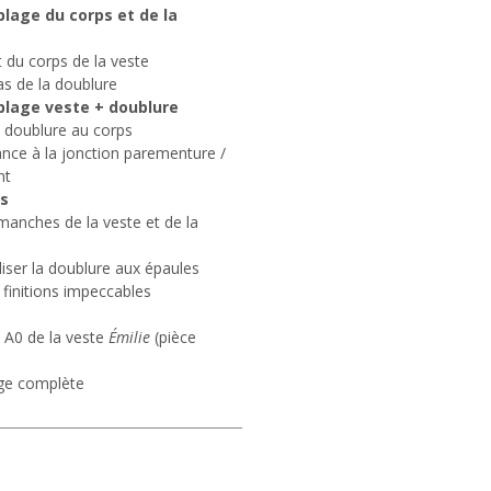
lage du corps et de la
du corps de la veste
s de la doublure
lage veste + doublure
 doublure au corps
sance à la jonction parementure /
nt
ns
anches de la veste et de la
liser la doublure aux épaules
finitions impeccables
 A0 de la veste
Émilie
(pièce
ge complète