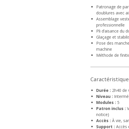
Patronage de pa
doublures avec ai
Assemblage veste
professionnelle
Pli d’aisance du d
Glaçage et stabil
Pose des manche
machine
Méthode de finiti
Caractéristique
Durée :
2h40 de 
Niveau :
Interméd
Modules :
5
Patron inclus :
V
notice)
Accès :
À vie, sa
Support :
Accès e