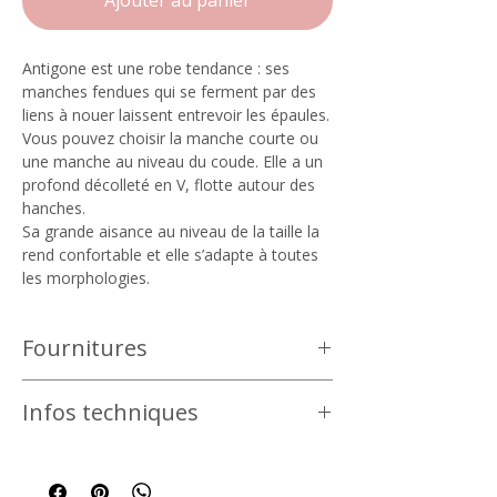
Ajouter au panier
Antigone est une robe tendance : ses
manches fendues qui se ferment par des
liens à nouer laissent entrevoir les épaules.
Vous pouvez choisir la manche courte ou
une manche au niveau du coude. Elle a un
profond décolleté en V, flotte autour des
hanches.
Sa grande aisance au niveau de la taille la
rend confortable et elle s’adapte à toutes
les morphologies.
Fournitures
Choisissez un tissu léger pour l’été :
Infos techniques
batiste, liberty, crêpe, viscose, soie...
Pour une version de demi-saison voire
Téléchargement immédiat et sécurisé
d’hiver avec un sous-pull, vous pouvez
25 pages à imprimer
également utiliser un tissu plus lourd qui