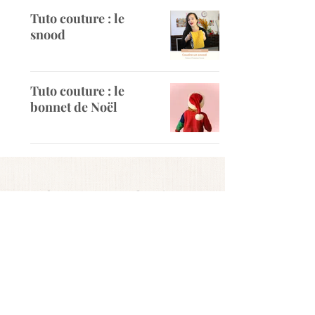
Tuto couture : le
snood
Tuto couture : le
bonnet de Noël
ABONNEZ-VOUS
Restez informé des nouveautés
produits et des promotions avant
tout le monde !
S'INSCRIRE A LA NEWSLETTER