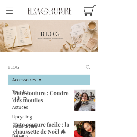
BLOG
Accessoires
Tous les
Tuto couture : Coudre
articles
des moufles
Astuces
Upcycling
Tuto couture facile : la
Tutos divers
chaussette de Noël 🎄
Patrons