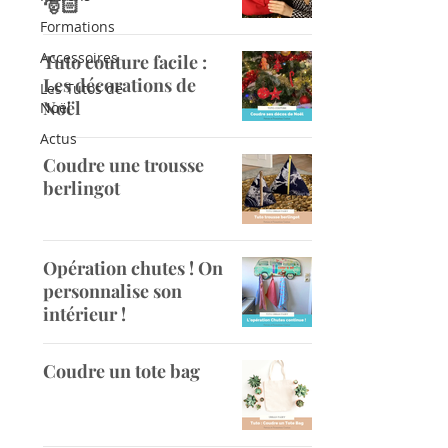
🎅🏻
Formations
Accessoires
Tuto couture facile :
Les décorations de
Les Tutos de
Noël
Noël
Actus
Coudre une trousse
berlingot
Opération chutes ! On
personnalise son
intérieur !
Coudre un tote bag