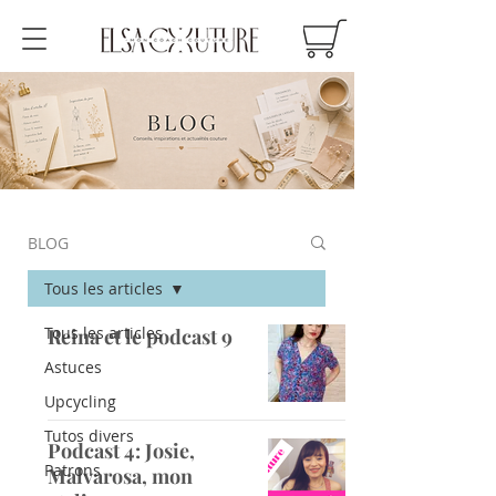
BLOG
Tous les articles
Tous les articles
Reina et le podcast 9
Astuces
Upcycling
Tutos divers
Podcast 4: Josie,
Patrons
Malvarosa, mon