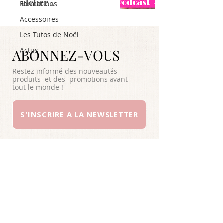
atelier…
Formations
Accessoires
Les Tutos de Noël
Actus
ABONNEZ-VOUS
Restez informé des nouveautés
produits et des promotions avant
tout le monde !
S'INSCRIRE A LA NEWSLETTER
A PROPOS
SERVICE CLIENTS
YOUTUBE
INSTAGRAM
CONDITIONS GENERALES DE