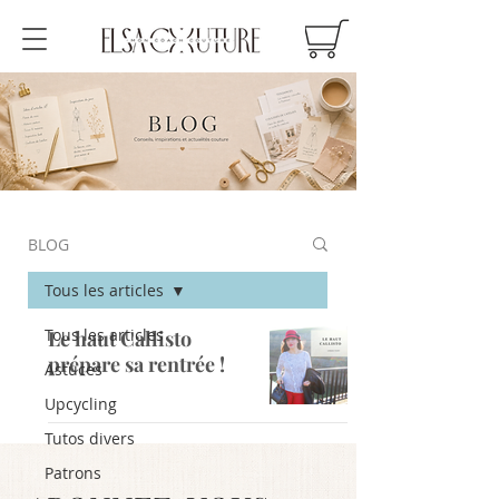
BLOG
Tous les articles
Tous les articles
Le haut Callisto
prépare sa rentrée !
Astuces
Upcycling
Tutos divers
Patrons