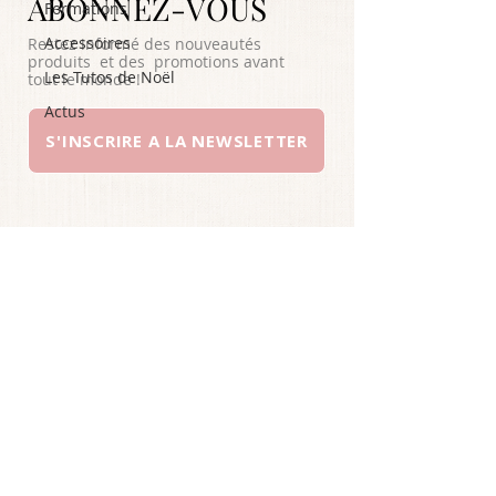
ABONNEZ-VOUS
Formations
Accessoires
Restez informé des nouveautés
produits et des promotions avant
Les Tutos de Noël
tout le monde !
Actus
S'INSCRIRE A LA NEWSLETTER
A PROPOS
SERVICE CLIENTS
YOUTUBE
INSTAGRAM
CONDITIONS GENERALES DE
VENTE
©
2026
ELSA COUTURE
.