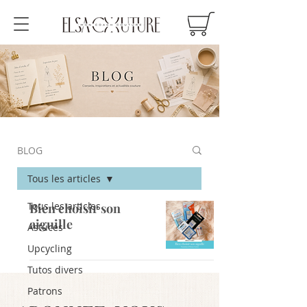
BLOG
Tous les articles
Tous les articles
Bien choisir son
aiguille
Astuces
Upcycling
Tutos divers
Patrons