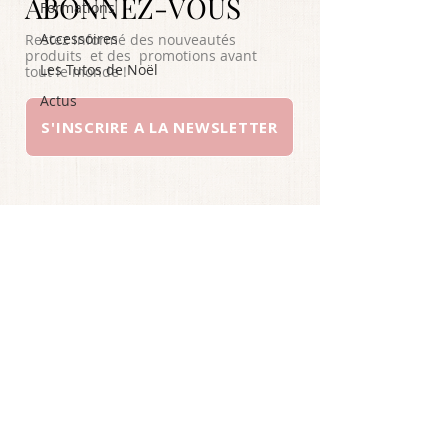
ABONNEZ-VOUS
Formations
Accessoires
Restez informé des nouveautés
produits et des promotions avant
Les Tutos de Noël
tout le monde !
Actus
S'INSCRIRE A LA NEWSLETTER
A PROPOS
SERVICE CLIENTS
YOUTUBE
INSTAGRAM
CONDITIONS GENERALES DE
VENTE
©
2026
ELSA COUTURE
.