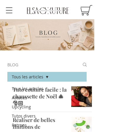
BLOG
Tous les articles
Tous les articles
Tuto couture facile : la
chaussette de Noël 🎄
Astuces
🎅🏻
Upcycling
Tutos divers
Réaliser de belles
Patrons
finitions de