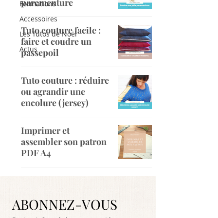
parementure
Formations
Accessoires
Tuto couture facile :
Les Tutos de Noël
faire et coudre un
Actus
passepoil
Tuto couture : réduire
ou agrandir une
encolure (jersey)
Imprimer et
assembler son patron
PDF A4
ABONNEZ-VOUS