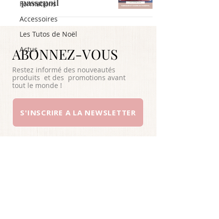
passepoil
Formations
Accessoires
Les Tutos de Noël
Actus
ABONNEZ-VOUS
Restez informé des nouveautés
produits et des promotions avant
tout le monde !
S'INSCRIRE A LA NEWSLETTER
A PROPOS
SERVICE CLIENTS
YOUTUBE
INSTAGRAM
CONDITIONS GENERALES DE