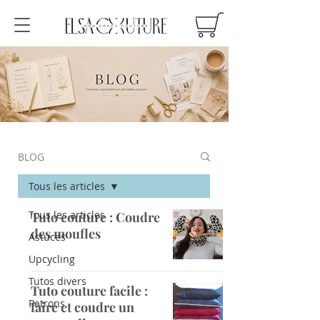
BLOG
Tous les articles
Tous les articles
Tuto couture : Coudre
des moufles
Astuces
Upcycling
Tutos divers
Tuto couture facile :
Patrons
faire et coudre un