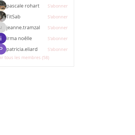
pascale rohart
S'abonner
TitSab
S'abonner
jeanne.tramzal
S'abonner
jeanne.tramzal
irma noêlle
S'abonner
patricia.eliard
S'abonner
ir tous les membres (58)