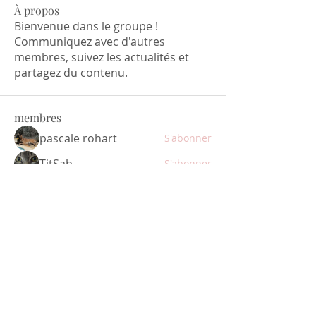
À propos
Bienvenue dans le groupe !
Communiquez avec d'autres
membres, suivez les actualités et
partagez du contenu.
membres
pascale rohart
S'abonner
TitSab
S'abonner
jeanne.tramzal
S'abonner
jeanne.tramzal
irma noêlle
S'abonner
patricia.eliard
S'abonner
Voir tous les membres (58)