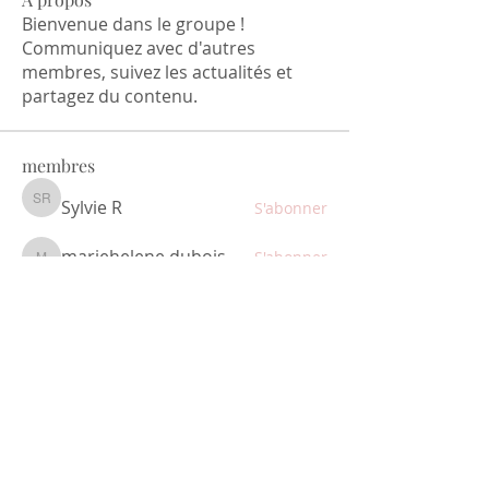
Bienvenue dans le groupe !
Communiquez avec d'autres
membres, suivez les actualités et
partagez du contenu.
membres
Sylvie R
S'abonner
Sylvie R
mariehelene.dubois
S'abonner
mariehelene.dubois
irma noêlle
S'abonner
Isabelle Segard
S'abonner
Isabelle Segard
La passoire têtue
S'abonner
Voir tous les membres (81)