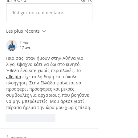
Rédigez un commentaire...
Les plus récents
Fima
17 avr.
Γεια σας, όταν ήμουν στην Αθήνα για 
λίγο, έψαχνα κάτι να δω στο κινητό. 
Ήθελα ένα site χωρίς περιπλοκές. Το 
afkspin
 είχε απλή δομή και εύκολη 
πλοήγηση. Στην Ελλάδα φαίνεται να 
προσφέρει προσφορές και μικρές 
συμβουλές για αρχάριους, που βοηθάνε 
να μην μπερδευτείς. Μου άρεσε γιατί 
πέρασα ήρεμα την ώρα μου χωρίς πίεση.
J'aime
Répondre
À propos