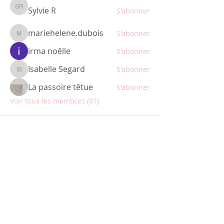
Sylvie R
S'abonner
Sylvie R
mariehelene.dubois
S'abonner
mariehelene.dubois
irma noêlle
S'abonner
Isabelle Segard
S'abonner
Isabelle Segard
La passoire têtue
S'abonner
Voir tous les membres (81)
ABONNEZ-VOUS