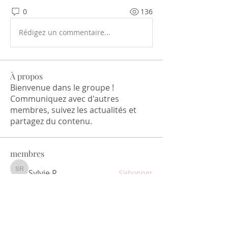
0
136
Rédigez un commentaire...
À propos
Bienvenue dans le groupe !
Communiquez avec d'autres
membres, suivez les actualités et
partagez du contenu.
membres
Sylvie R
S'abonner
Sylvie R
mariehelene.dubois
S'abonner
mariehelene.dubois
irma noêlle
S'abonner