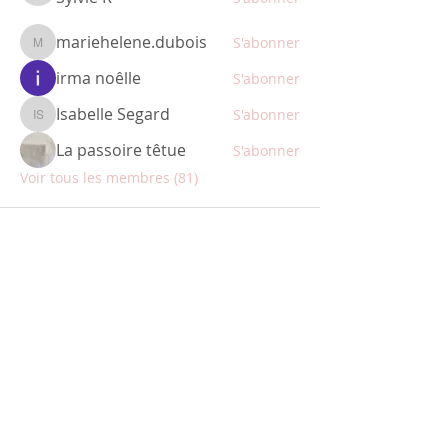
mariehelene.dubois
S'abonner
mariehelene.dubois
irma noêlle
S'abonner
Isabelle Segard
S'abonner
Isabelle Segard
La passoire têtue
S'abonner
Voir tous les membres (81)
ABONNEZ-VOUS
Restez informé des nouveautés
produits et des promotions avant