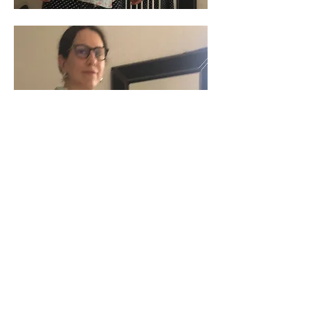
Je m'excuse de la piètre qualité des 
photos kimono porté, mais c'est ma 