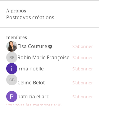
À propos
Postez vos créations
membres
Elsa Couture
S'abonner
Robin Marie Françoise
S'abonner
Robin Marie Françoise
irma noêlle
S'abonner
Céline Belot
S'abonner
Céline Belot
patricia.eliard
S'abonner
Voir tous les membres (48)