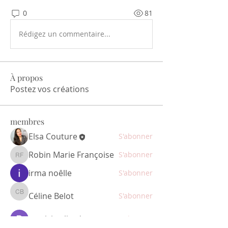
0
81
Rédigez un commentaire...
À propos
Postez vos créations
membres
Elsa Couture
S'abonner
Robin Marie Françoise
S'abonner
Robin Marie Françoise
irma noêlle
S'abonner
Céline Belot
S'abonner
Céline Belot
patricia.eliard
S'abonner