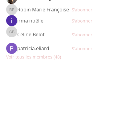
Robin Marie Françoise
S'abonner
Robin Marie Françoise
irma noêlle
S'abonner
Céline Belot
S'abonner
Céline Belot
patricia.eliard
S'abonner
Voir tous les membres (48)
ABONNEZ-VOUS
Restez informé des nouveautés