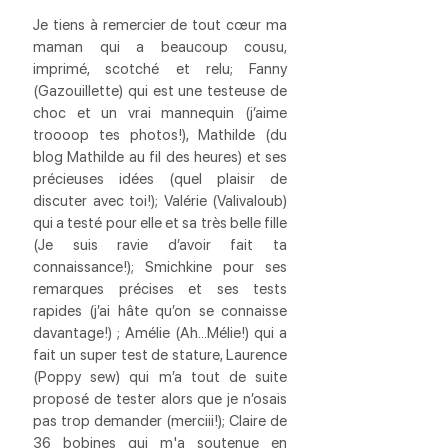
Je tiens à remercier de tout cœur ma 
maman qui a beaucoup cousu, 
imprimé, scotché et relu; Fanny 
(Gazouillette) qui est une testeuse de 
choc et un vrai mannequin (j’aime 
troooop tes photos!), Mathilde (du 
blog Mathilde au fil des heures) et ses 
précieuses idées (quel plaisir de 
discuter avec toi!); Valérie (Valivaloub)  
qui a testé pour elle et sa très belle fille 
(Je suis ravie d’avoir fait ta 
connaissance!); Smichkine pour ses 
remarques précises et ses tests 
rapides (j’ai hâte qu’on se connaisse 
davantage!) ; Amélie (Ah…Mélie!) qui a 
fait un super test de stature, Laurence 
(Poppy sew) qui m’a tout de suite 
proposé de tester alors que je n’osais 
pas trop demander (merciii!); Claire de 
36 bobines qui m'a soutenue en 