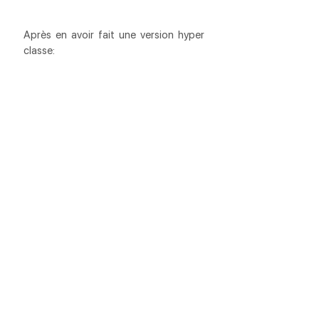
Après en avoir fait une version hyper 
classe:
La robe de Valérie a tellement plu à sa 
fille qu’elle lui en a cousue une, et 
toutes les deux sont ravissantes: