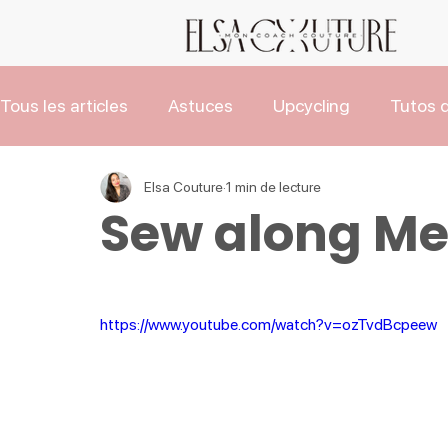
Tous les articles
Astuces
Upcycling
Tutos d
Les Tutos de Noël
Actus
Elsa Couture
1 min de lecture
Sew along Me
https://www.youtube.com/watch?v=ozTvdBcpeew