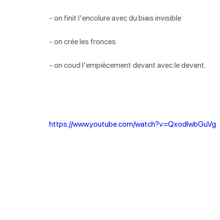
- on finit l'encolure avec du biais invisible
- on crée les fronces
- on coud l'empiècement devant avec le devant. 
https://www.youtube.com/watch?v=QxodlwbGuVg