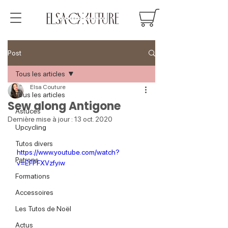
Post
Tous les articles
Elsa Couture
Tous les articles
Sew along Antigone
Astuces
Dernière mise à jour :
13 oct. 2020
Upcycling
Tutos divers
https://www.youtube.com/watch?
Patrons
v=EFPFXVzfyiw
Formations
Accessoires
Les Tutos de Noël
Actus