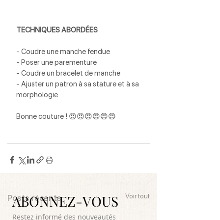
TECHNIQUES ABORDÉES
- Coudre une manche fendue
- Poser une parementure
- Coudre un bracelet de manche
- Ajuster un patron à sa stature et à sa 
morphologie
Bonne couture ! 😍😍😍😍😍😍
Voir tout
ABONNEZ-VOUS
Posts récents
Restez informé des nouveautés