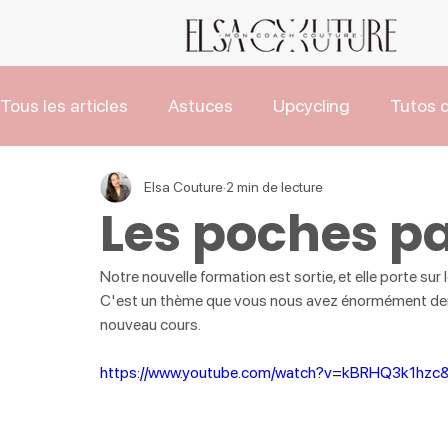
Tous les articles
Astuces
Upcycling
Tutos d
Les Tutos de Noël
Actus
Elsa Couture
2 min de lecture
Les poches p
Notre nouvelle formation est sortie, et elle porte su
C'est un thème que vous nous avez énormément dem
nouveau cours.
https://www.youtube.com/watch?v=kBRHQ3k1hzc&