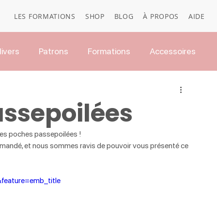
LES FORMATIONS
SHOP
BLOG
À PROPOS
AIDE
ivers
Patrons
Formations
Accessoires
assepoilées
r les poches passepoilées !
andé, et nous sommes ravis de pouvoir vous présenté ce 
feature=emb_title