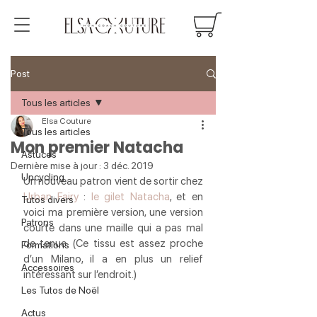
Post
Tous les articles
Elsa Couture
Tous les articles
Mon premier Natacha
Astuces
Dernière mise à jour :
3 déc. 2019
Upcycling
Un nouveau patron vient de sortir chez 
Urban Fairy
 : 
le gilet Natacha
, et en 
Tutos divers
voici ma première version, une version 
Patrons
courte dans une maille qui a pas mal 
de tenue. (Ce tissu est assez proche 
Formations
d’un Milano, il a en plus un relief 
Accessoires
intéressant sur l’endroit.)
Les Tutos de Noël
Actus