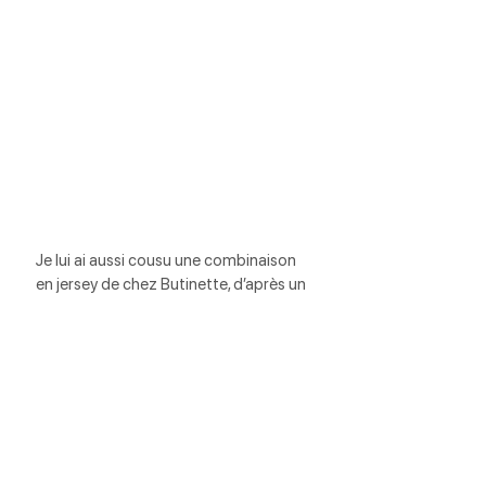
Je lui ai aussi cousu une combinaison 
en jersey de chez Butinette, d’après un 
patron d’Ottobre 6/2009 (merci 
Valivaloub! 😘 )
Ca y est je suis à fond dans Ottobre, 
j’ai envie de coudre plein de patrons!!!