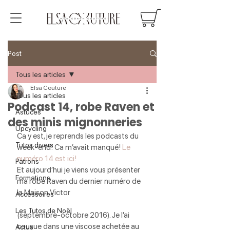
Post
Tous les articles
Elsa Couture
Tous les articles
Podcast 14, robe Raven et
Astuces
des minis mignonneries
Upcycling
Ca y est, je reprends les podcasts du 
Tutos divers
week-end! Ca m’avait manqué! 
Le 
numéro 14 est ici! 
Patrons
Et aujourd’hui je viens vous présenter 
Formations
ma robe Raven du dernier numéro de 
la Maison Victor
Accessoires
Les Tutos de Noël
(septembre-octobre 2016). Je l’ai 
cousue dans une viscose achetée au 
Actus