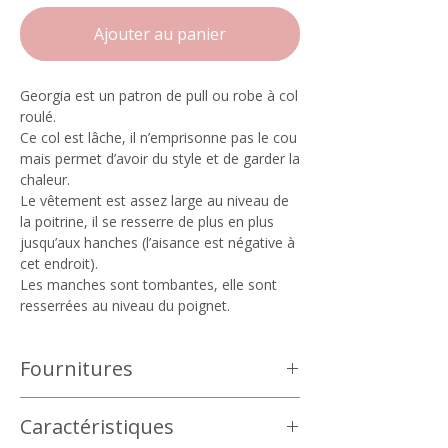
Ajouter au panier
Georgia est un patron de pull ou robe à col
roulé.
Ce col est lâche, il n’emprisonne pas le cou
mais permet d’avoir du style et de garder la
chaleur.
Le vêtement est assez large au niveau de
la poitrine, il se resserre de plus en plus
jusqu’aux hanches (l’aisance est négative à
cet endroit).
Les manches sont tombantes, elle sont
resserrées au niveau du poignet.
Fournitures
L’idéal est une maille au mètre, son
Caractéristiques
extensibilité doit être de 40% minimum.