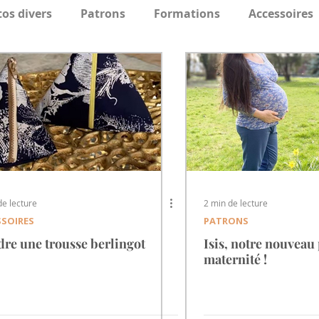
tos divers
Patrons
Formations
Accessoires
de lecture
2 min de lecture
SSOIRES
PATRONS
re une trousse berlingot
Isis, notre nouveau
maternité !