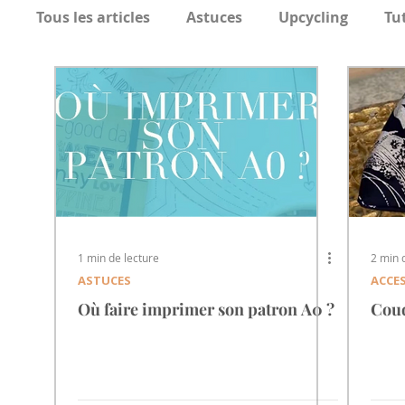
Tous les articles
Astuces
Upcycling
Tu
Les Tutos de Noël
Actus
1 min de lecture
2 min 
ASTUCES
ACCE
Où faire imprimer son patron A0 ?
Coud