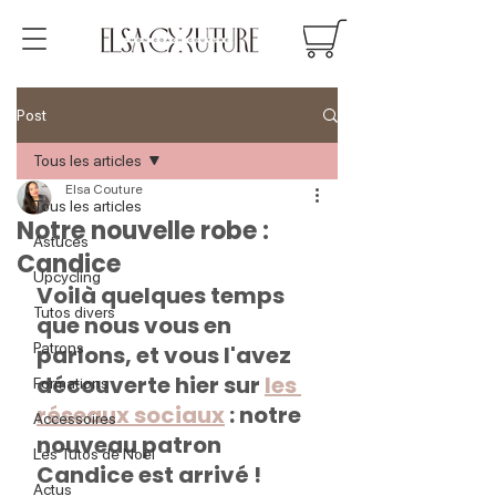
Post
Tous les articles
Elsa Couture
Tous les articles
Notre nouvelle robe :
Astuces
Candice
Upcycling
Voilà quelques temps 
Tutos divers
que nous vous en 
Patrons
parlons, et vous l'avez 
découverte hier sur 
les 
Formations
réseaux sociaux
 : 
notre 
Accessoires
nouveau patron 
Les Tutos de Noël
Candice est arrivé !
Actus