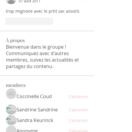
07 août 2017
trop mignone avec le prtit sac assorti.
J'aime
Répondre
À propos
Bienvenue dans le groupe !
Communiquez avec d'autres
membres, suivez les actualités et
partagez du contenu.
membres
Coccinelle Coud
S'abonner
Coccinelle Coud
Sandrine Sandrine
S'abonner
Sandra Keurinck
S'abonner
Anonyme
S'abonner