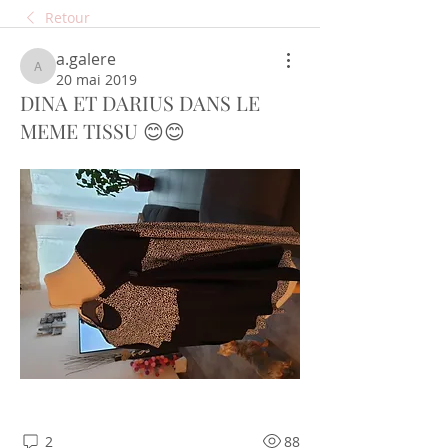
Retour
a.galere
a.galere
20 mai 2019
DINA ET DARIUS DANS LE
MEME TISSU 😊😊
2
88