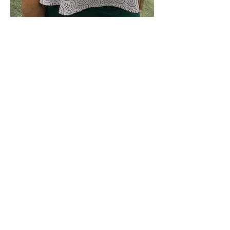
4
0
150
Rédigez un commentaire...
À propos
Bienvenue dans le groupe !
Communiquez avec d'autres
membres, suivez les actualités et
partagez du contenu.
membres
Coccinelle Coud
S'abonner
Coccinelle Coud