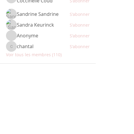
Coccinelle Coud
S'abonner
Coccinelle Coud
Sandrine Sandrine
S'abonner
Sandra Keurinck
S'abonner
Anonyme
S'abonner
chantal
S'abonner
chantal
Voir tous les membres (110)
ABONNEZ-VOUS
Restez informé des nouveautés
produits et des promotions avant