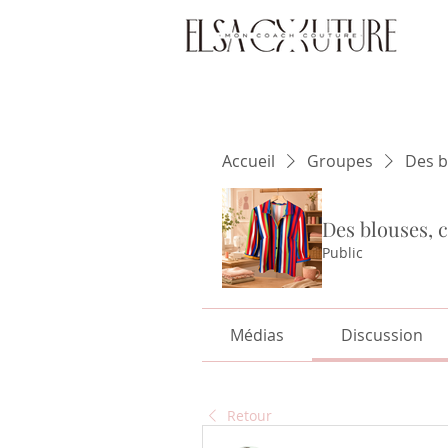
Accueil
Groupes
Des b
Des blouses, c
Public
Médias
Discussion
Retour