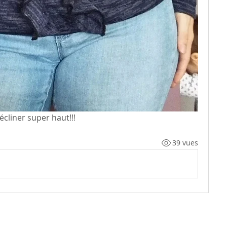
décliner super haut!!!
39 vues