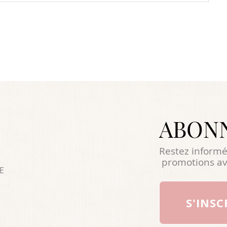
ABON
Restez informé
promotions av
E
S'INSC