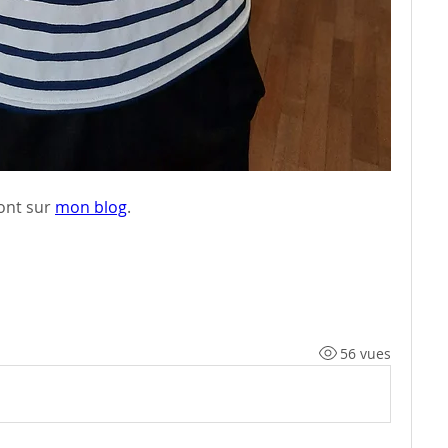
ont sur 
mon blog
. 
56 vues