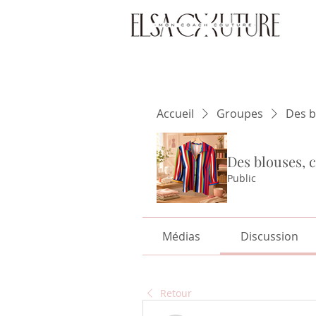
Accueil
Groupes
Des b
Des blouses, c
Public
Médias
Discussion
Retour