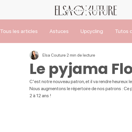
Tous les articles
Astuces
Upcycling
Tutos d
Les Tutos de Noël
Actus
Elsa Couture
2 min de lecture
Le pyjama Flo
C'est notre nouveau patron, et il va rendre heureux l
Nous augmentons le répertoire de nos patrons : Ce pa
2 à 12 ans ! 