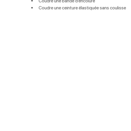
Coudre une bande d’encolure
Coudre une ceinture élastiquée sans coulisse