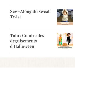
Sew-Along du sweat
Twist
Tuto : Coudre des
déguisements
d'Halloween
ABONNEZ-VOUS
Restez informé des nouveautés
produits et des promotions avant
tout le monde !
S'INSCRIRE A LA NEWSLETTER