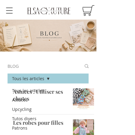
BLOG
Tous les articles
Tous les articles
Astuces : Utiliser ses
chutes
Astuces
Upcycling
Tutos divers
Les robes pour filles
Patrons