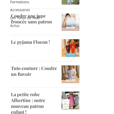
Formations
Accessoires
Coudre une jupe
Les Tutos de Noël
froncée sans patron
Actus
Le pyjama Flocon !
Tuto couture : Coudre
un Bavoir
La petite robe
Albertine : notre
nouveau patron
enfant !