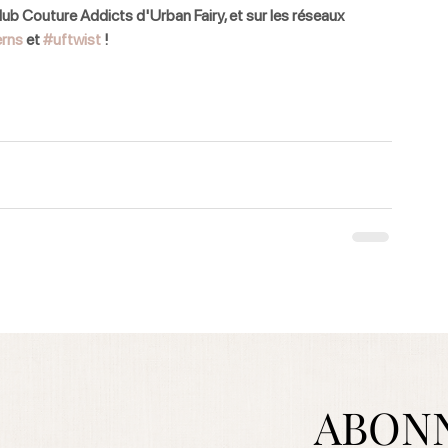
ub Couture Addicts d'Urban Fairy, et sur les réseaux 
erns
 et 
#uftwist
 ! 
ABON