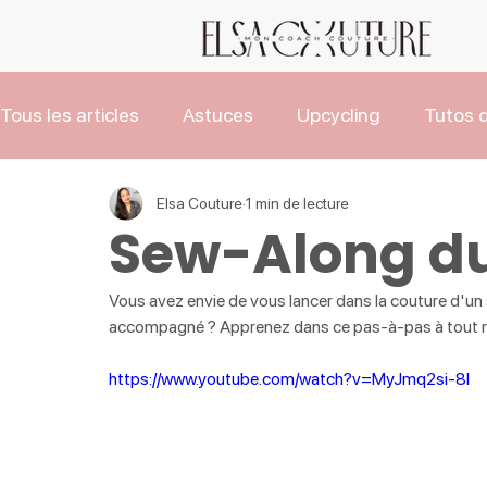
Tous les articles
Astuces
Upcycling
Tutos d
Les Tutos de Noël
Actus
Elsa Couture
1 min de lecture
Sew-Along du
Vous avez envie de vous lancer dans la couture d'un
accompagné ? Apprenez dans ce pas-à-pas à tout maî
https://www.youtube.com/watch?v=MyJmq2si-8I